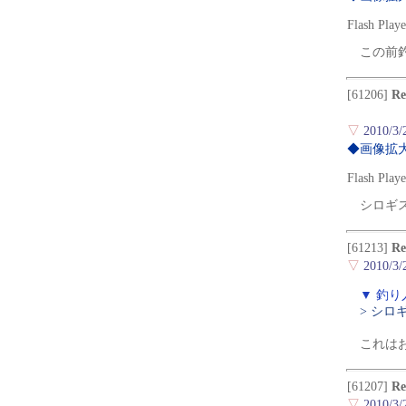
Flash
この前
[61206]
R
▽
2010/3/
◆画像拡
Flash
シロギ
[61213]
R
▽
2010/3/
▼ 釣り
> シロ
これは
[61207]
R
▽
2010/3/