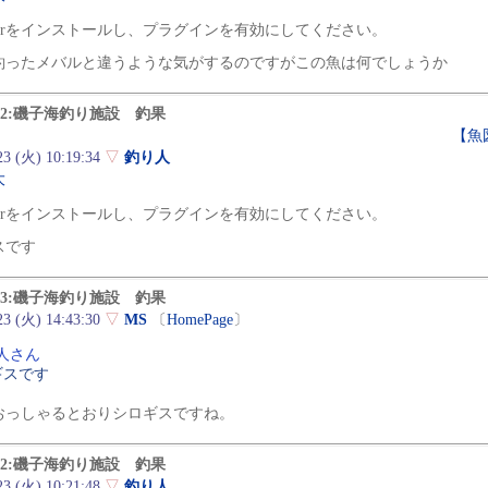
 Playerをインストールし、プラグインを有効にしてください。
釣ったメバルと違うような気がするのですがこの魚は何でしょうか
e2:磯子海釣り施設 釣果
【魚
23 (火) 10:19:34
▽
釣り人
大
 Playerをインストールし、プラグインを有効にしてください。
スです
e3:磯子海釣り施設 釣果
23 (火) 14:43:30
▽
MS
〔
HomePage
〕
人さん
ギスです
おっしゃるとおりシロギスですね。
e2:磯子海釣り施設 釣果
23 (火) 10:21:48
▽
釣り人