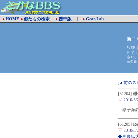
HOME
似たもの検索
携帯版
|
Gear-Lab
新コ
WEB
何？
さい
魚図鑑
[
▲前のス
[61204]
磯
▽
2010/3/
磯子海
[61205]
R
▽
2010/3/
◆画像拡