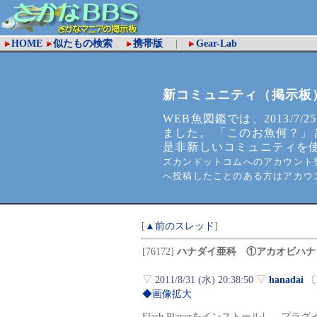
HOME
似たもの検索
携帯版
|
Gear-Lab
新コミュニティ（掲示板
WEB魚図鑑では、2013/7/2
ました。 「このお魚何？」
是非新しいコミュニティを
ズカンドットコムへのアカウント登
へ投稿したことのある方はアカウ
[
▲前のスレッド
]
[76172]
ハナダイ亜科 ①アカオビハナ
▽
2011/8/31 (水) 20:38:50
▽
hanadai
〔
◆画像拡大
Flash Playerをインストールし、