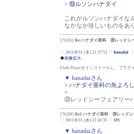
> ⑲ルソンハナダイ
これがルソンハナダイな
なかなか珍しいものをあ
[76205]
Re:ハナダイ亜科 ⑳レッドシ
▽
2011/8/31 (水) 21:37:53
▽
hanadai
〔
◆画像拡大
Flash Playerをインストールし、
▼ hanadaiさん
> ハナダイ亜科の魚よろ
>
⑳レッドシーフェアリー
[76208]
Re2:ハナダイ亜科 ⑳レッド
▽
2011/8/31 (水) 21:43:35
▽
MS
▼ hanadaiさん