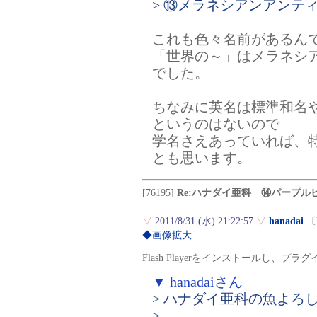
> ⑬メラネシアンアンテ
これも色々名前があるん
「世界の～」はメラネシ
でした。
ちなみに英名は標準和名
というのはないので
学名さえあっていれば、
とも思います。
[76195]
Re:ハナダイ亜科 ⑭パープル
▽
2011/8/31 (水) 21:22:57
▽
hanadai
〔
◆画像拡大
Flash Playerをインストールし、
▼ hanadaiさん
> ハナダイ亜科の魚よろ
>