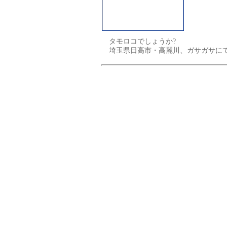
タモロコでしょうか?
埼玉県日高市・高麗川、ガサガサに