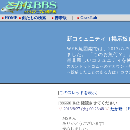
HOME
似たもの検索
携帯版
|
Gear-Lab
新コミュニティ（掲示板
WEB魚図鑑では、2013/7/2
ました。 「このお魚何？」
是非新しいコミュニティを
ズカンドットコムへのアカウント登
へ投稿したことのある方はアカウ
[
このスレッドを表示
]
[88668]
Re2:確認させてください
▽
2013/8/27 (火) 00:23:48
▽
たか爺
〔
H
MSさん
ありがとうございます!
安心しました。