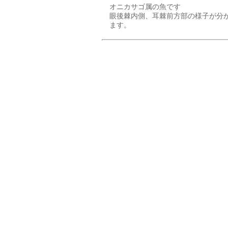
オニカサゴ属の魚です
眼後棘内側、耳棘前方部の様子が分
ます。