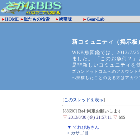
HOME
似たもの検索
携帯版
|
Gear-Lab
新コミュニティ（掲示板
WEB魚図鑑では、2013/7/2
ました。 「このお魚何？」
是非新しいコミュニティを
ズカンドットコムへのアカウント登
へ投稿したことのある方はアカウ
[
このスレッドを表示
]
[88690]
Re4:同定お願いします
▽
2013/8/30 (金) 21:57:11
▽
MS
▼ てれぴあさん
> カサゴ目