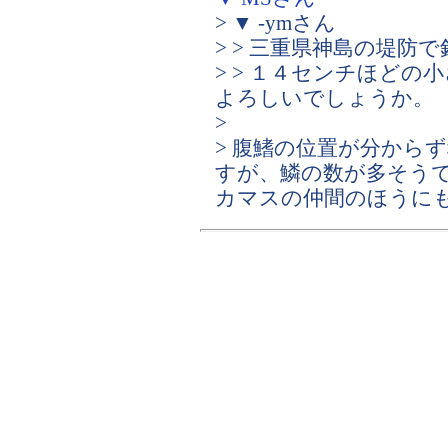
> ▼ -ymさん
> > 三重県神島の堤防
> > １４センチほど
よろしいでしょうか。
>
> 腹鰭の位置が分から
すが、鱗の数が多そう
カマスの仲間のほうに