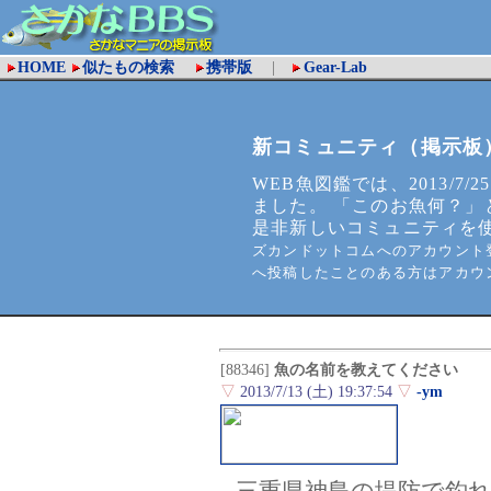
HOME
似たもの検索
携帯版
|
Gear-Lab
新コミュニティ（掲示板
WEB魚図鑑では、2013/7/2
ました。 「このお魚何？」
是非新しいコミュニティを
ズカンドットコムへのアカウント登
へ投稿したことのある方はアカウ
[88346]
魚の名前を教えてください
▽
2013/7/13 (土) 19:37:54
▽
-ym