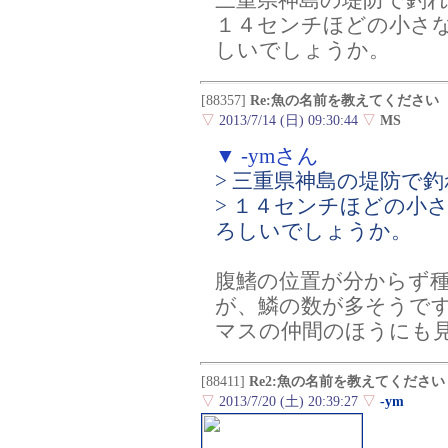
三重県神島の堤防で釣
１４センチほどの小さ
しいでしょうか。
[88357]
Re:魚の名前を教えてください
▽
2013/7/14 (日) 09:30:44
▽
MS
▼ -ymさん
> 三重県神島の堤防で
> １４センチほどの小
ろしいでしょうか。
腹鰭の位置が分からず
が、鱗の数が多そうで
マスの仲間のほうにも
[88411]
Re2:魚の名前を教えてください
▽
2013/7/20 (土) 20:39:27
▽
-ym