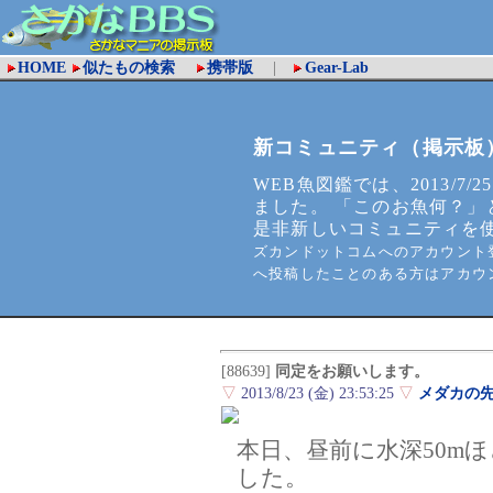
HOME
似たもの検索
携帯版
|
Gear-Lab
新コミュニティ（掲示板
WEB魚図鑑では、2013/7/2
ました。 「このお魚何？」
是非新しいコミュニティを
ズカンドットコムへのアカウント登
へ投稿したことのある方はアカウ
[88639]
同定をお願いします。
▽
2013/8/23 (金) 23:53:25
▽
メダカの
本日、昼前に水深50m
した。