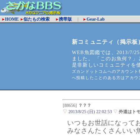
HOME
似たもの検索
携帯版
|
Gear-Lab
新コミュニティ（掲示板
WEB魚図鑑では、2013/7/2
ました。 「このお魚何？」
是非新しいコミュニティを
ズカンドットコムへのアカウント登
へ投稿したことのある方はアカウ
[88656]
？？？
▽
2013/8/25 (日) 22:02:53
▽
外道はト
いつもお世話になって
みなさんたくさんいい