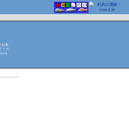
のお魚
てくだ
WEB