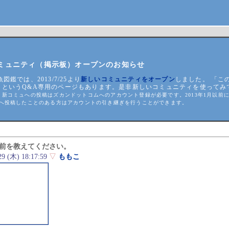
ミュニティ（掲示板）オープンのお知らせ
魚図鑑では、2013/7/25より
新しいコミュニティをオープン
しました。 「こ
」というQ&A専用のページもあります。是非新しいコミュニティを使ってみ
。
新コミュへの投稿はズカンドットコムへのアカウント登録が必要です。2013年1月以前に
へ投稿したことのある方はアカウントの引き継ぎを行うことができます。
前を教えてください。
29 (木) 18:17:59
▽
ももこ