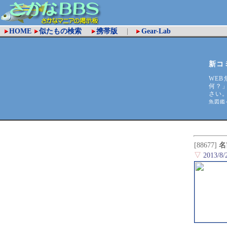
HOME
似たもの検索
携帯版
|
Gear-Lab
新コ
WEB
何？
さい
魚図鑑
[88677]
名
▽
2013/8/