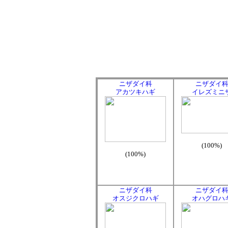
ニザダイ科
ニザダイ
アカツキハギ
イレズミニ
(100%)
(100%)
ニザダイ科
ニザダイ
オスジクロハギ
オハグロハ