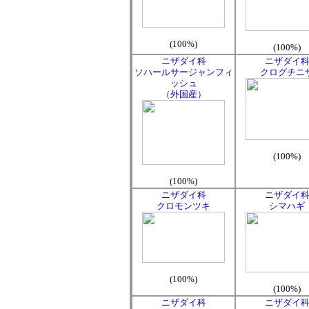
(100%)
(100%)
ニザダイ科
ニザダイ
ソハールサージャンフィ
クログチニ
ッシュ
（外国産）
(100%)
(100%)
ニザダイ科
ニザダイ
クロモンツキ
シマハギ
(100%)
(100%)
ニザダイ科
ニザダイ