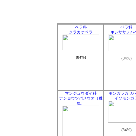
ベラ科
ベラ科
クラカケベラ
ホシササノハ
(84%)
(84%)
マンジュウダイ科
モンガラカワ
ナンヨウツバメウオ（稚
イソモンガ
魚）
(84%)