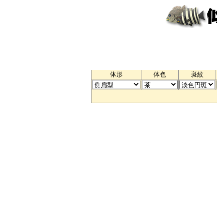
体形
体色
斑紋