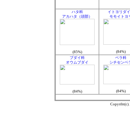
ハタ科
イトヨリダ
アカハタ（頭部）
モモイトヨ
(84%)
(85%)
ブダイ科
ベラ科
オウムブダイ
シチセンベ
(84%)
(84%)
Copyriht(c)