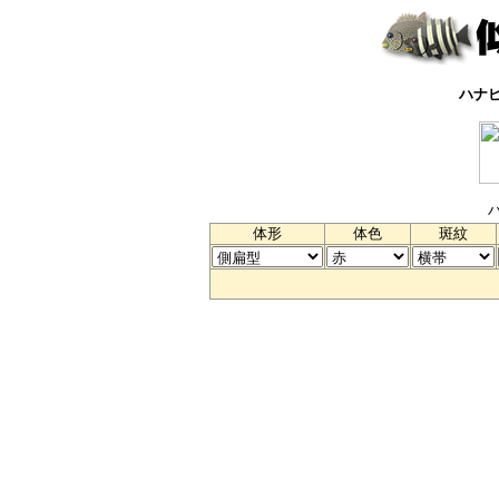
ハナ
体形
体色
斑紋