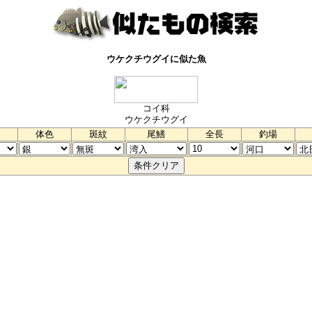
ウケクチウグイに似た魚
コイ科
ウケクチウグイ
体色
斑紋
尾鰭
全長
釣場