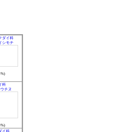
クダイ科
イシモチ
4%)
イ科
ヨウチヌ
3%)
ダイ科