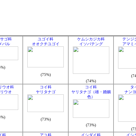
サゴ科
ユゴイ科
ケムシカジカ科
テンジ
メバル
オオクチユゴイ
イソバテング
アマミ
5%)
(75%)
(7
(74%)
リウオ科
コイ科
コイ科
タ
リウオ
ヤリタナゴ
ヤリタナゴ（雄・婚姻
ナン
色）
3%)
(73%)
(73%)
(7
イ科
アユ科
イシダイ科
イシ