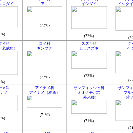
クロダイ
アユ
イシダイ
イシダ
(72%)
3%)
(72%)
(7
ダイ科
コイ科
スズキ科
タ
（老成魚）
ギンブナ
ヒラスズキ
ヘ
(72%)
(72%)
(7
2%)
ナメ科
アイナメ科
サンフィッシュ科
サンフ
ナメ
アイナメ（稚魚）
オオクチバス
ブル
（外来種）
（外
(71%)
1%)
(71%)
(7