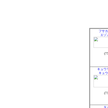
フサカ
エゾ
(7
キュウ
キュウ
(7
タ