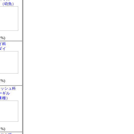
イ（幼魚）
2%)
イ科
ダイ
2%)
ィッシュ科
ーギル
来種）
1%)