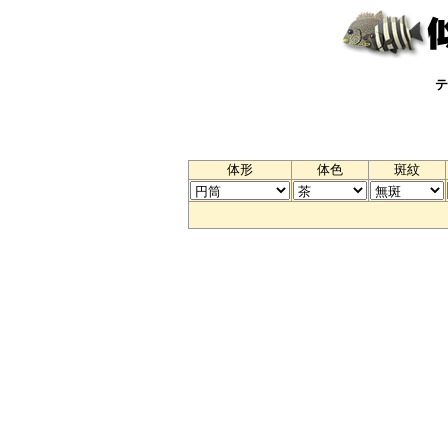
テ
体形
体色
斑紋