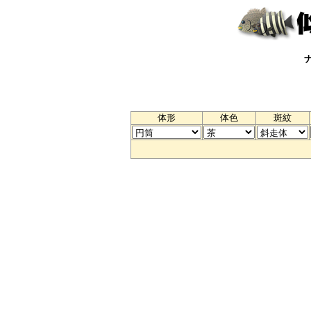
体形
体色
斑紋