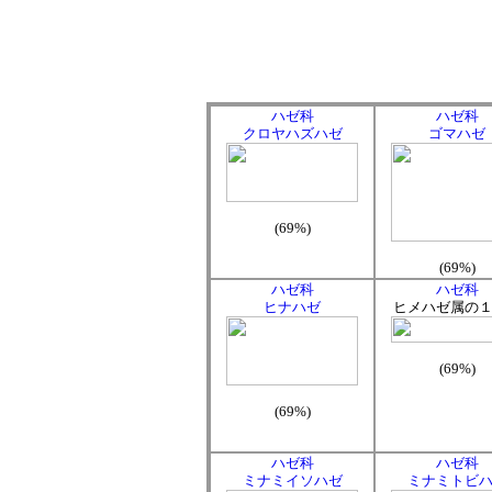
ハゼ科
ハゼ科
クロヤハズハゼ
ゴマハゼ
(69%)
(69%)
ハゼ科
ハゼ科
ヒナハゼ
ヒメハゼ属の
(69%)
(69%)
ハゼ科
ハゼ科
ミナミイソハゼ
ミナミトビ