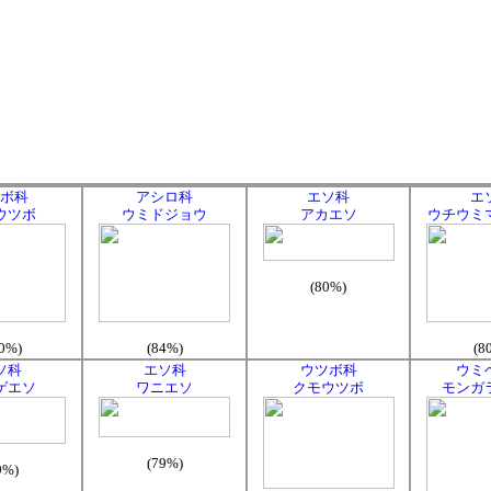
ボ科
アシロ科
エソ科
エ
ウツボ
ウミドジョウ
アカエソ
ウチウミ
(80%)
0%)
(84%)
(8
ソ科
エソ科
ウツボ科
ウミ
ゲエソ
ワニエソ
クモウツボ
モンガ
(79%)
9%)