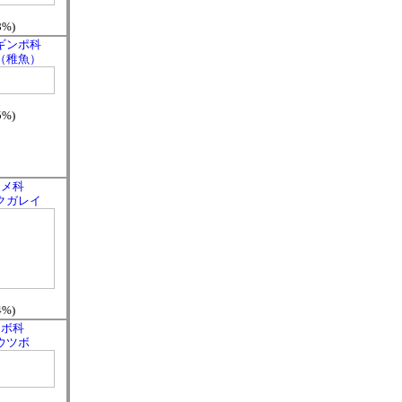
8%)
ギンポ科
（稚魚）
5%)
ラメ科
クガレイ
4%)
ツボ科
ウツボ