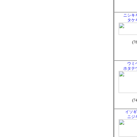
ニシキ
タケ
(7
ウミ
ホタテ
(7
イソギ
ニジ