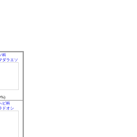
ソ科
マダラエソ
0%)
ヘビ科
ラドオシ