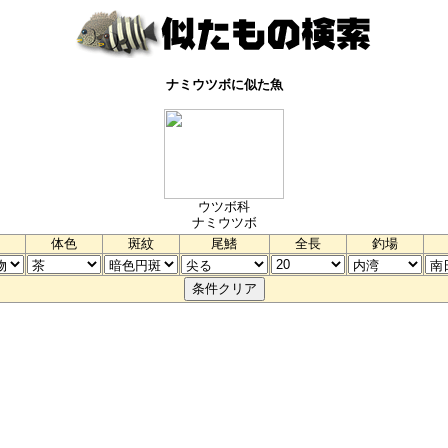
ナミウツボに似た魚
ウツボ科
ナミウツボ
体色
斑紋
尾鰭
全長
釣場