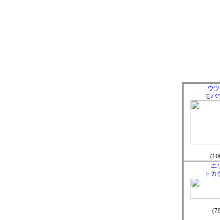
ウツ
モバ
(10
エ
トカ
(7