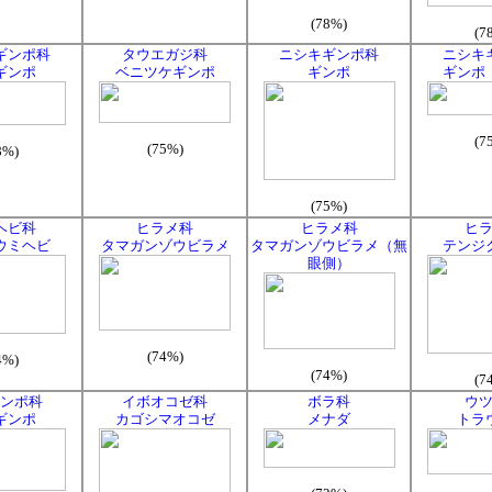
(78%)
(7
ギンポ科
タウエガジ科
ニシキギンポ科
ニシキ
ギンポ
ベニツケギンポ
ギンポ
ギンポ
(7
(75%)
8%)
(75%)
ヘビ科
ヒラメ科
ヒラメ科
ヒ
ウミヘビ
タマガンゾウビラメ
タマガンゾウビラメ（無
テンジ
眼側）
(74%)
4%)
(74%)
(7
ンポ科
イボオコゼ科
ボラ科
ウ
ギンポ
カゴシマオコゼ
メナダ
トラ