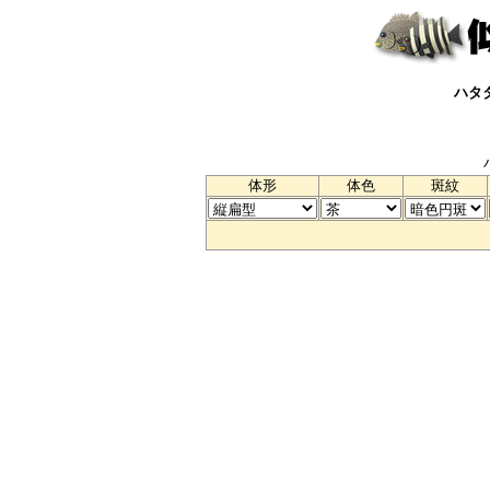
ハタ
体形
体色
斑紋