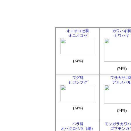
オニオコゼ科
カワハギ
オニオコゼ
カワハギ
(74%)
(74%)
フグ科
フサカサゴ
ヒガンフグ
アカメバ
(74%)
(74%)
ベラ科
モンガラカワ
オハグロベラ（雌）
ゴマモンガ