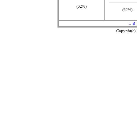
(62%)
(62%)
←Ｂ
Copyriht(c)