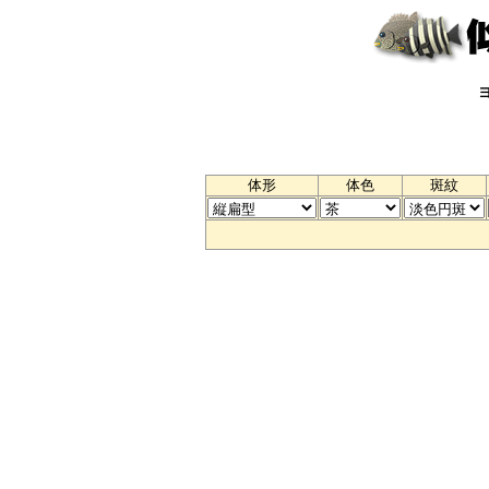
体形
体色
斑紋