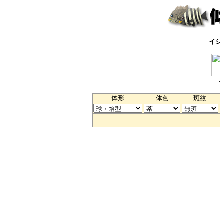
イ
体形
体色
斑紋