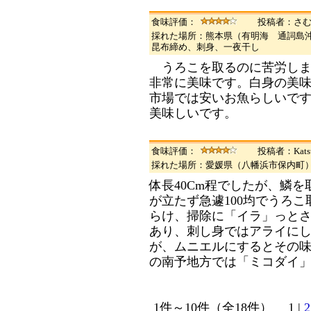
食味評価：
投稿者：さ
採れた場所：熊本県（有明海 通詞島
昆布締め、刺身、一夜干し
うろこを取るのに苦労しま
非常に美味です。白身の美
市場では安いお魚らしいで
美味しいです。
食味評価：
投稿者：Katsu
採れた場所：愛媛県（八幡浜市保内
体長40Cm程でしたが、鱗
が立たず急遽100均でうろこ
らけ、掃除に「イラ」っと
あり、刺し身ではアライに
が、ムニエルにするとその
の南予地方では「ミコダイ
1件～10件（全18件） 1 |
2