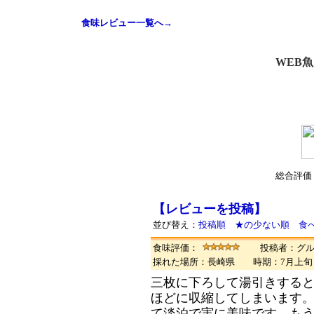
食味レビュー一覧へ→
WEB
総合評価
【レビューを投稿】
並び替え：
投稿順
★の少ない順
食
食味評価：
投稿者：グ
採れた場所：長崎県 時期：7月上
三枚に下ろして湯引きする
ほどに収縮してしまいます
て淡泊で実に美味です。も