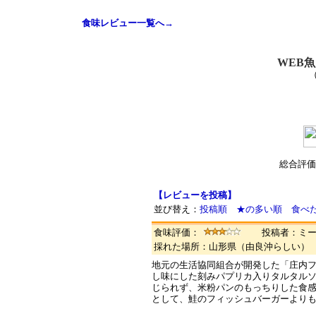
食味レビュー一覧へ→
WEB
総合評価
【レビューを投稿】
並び替え：
投稿順
★の多い順
食べ
食味評価：
投稿者：ミ
採れた場所：山形県（由良沖らしい
地元の生活協同組合が開発した「庄内
し味にした刻みパプリカ入りタルタル
じられず、米粉パンのもっちりした食
として、鮭のフィッシュバーガーより