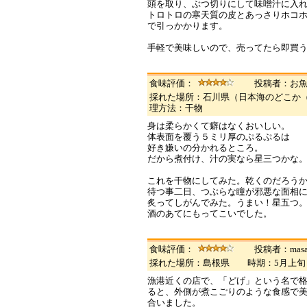
頭を取り、ぶつ切りにして味噌汁に入
トロトロの寒天質の皮とあっさりホコ
で引っかかります。
手軽で美味しいので、売ってたら即買
食味評価：
投稿者：お
採れた場所：石川県（日本海のどこか
理方法：干物
身は柔らかくて癖はなくおいしい。
体表面を覆う５ミリ厚のぷるぷるは
好き嫌いの分かれるところ。
だから煮付け、汁の実なら星三つかな
これを干物にしてみた。乾くのだろう
待つ事二日、つぶらな瞳が邪悪な面相
炙ってしがんでみた。うまい！星五つ
酒のあてにもってこいでした。
食味評価：
投稿者：mas
採れた場所：島根県 時期：5月上
漁港近くの店で、「どげ」という名で格
ると、外側が煮こごりのような食感で
合いました。