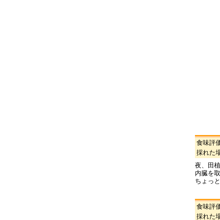
食味評
採れた
夜、田
内臓を
ちょっ
食味評
採れた