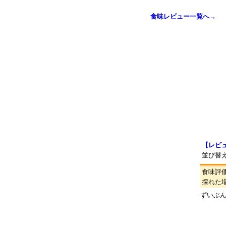
食味レビュー一覧へ→
【レビ
並び替
食味評
採れた
ずいぶ