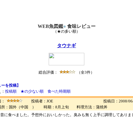
WEB魚図鑑
●
食味レビュー
（★の多い順）
タウナギ
総合評価：
（全3件）
ューを投稿】
え：
投稿順
★の少ない順
食べた時期順
価：
投稿者：JOE
投稿日：2008/06/
場所：国外（中国 ） 時期：8月上旬 料理方法：蒲焼丼
ん昔に食べました。予想外においしかった。臭みも無く上手に調理してありま