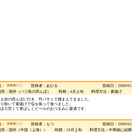
価：
投稿者：あひる
投稿日：2008/01/
場所：国外（バリ島の田んぼ） 時期：4月上旬 料理方法：素揚げ
植え前の田んぼに行き、竹バサミで捕まえてきました。
取り除いて素揚げで塩を振って食べました。
とほろ苦くて香ばしくビールのおつまみに最適です。
価：
投稿者：もつ
投稿日：2009/02/
場所：国外（中国（上海）） 時期：10月上旬 料理方法：中華鍋に紹興