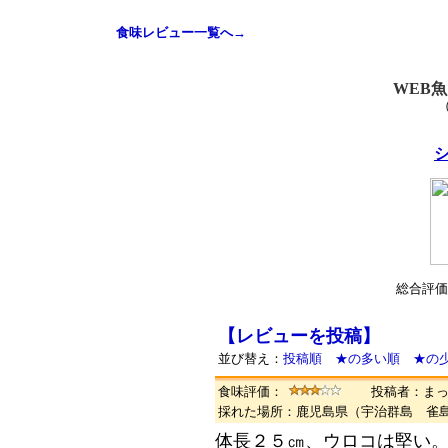
食味レビュー一覧へ→
WEB
総合評価
【レビューを投稿】
並び替え：
投稿順
★の多い順
★の
食味評価：
投稿者：ま
採れた場所：鹿児島県（宇治群島 
体長２５㎝、ウロコは堅い