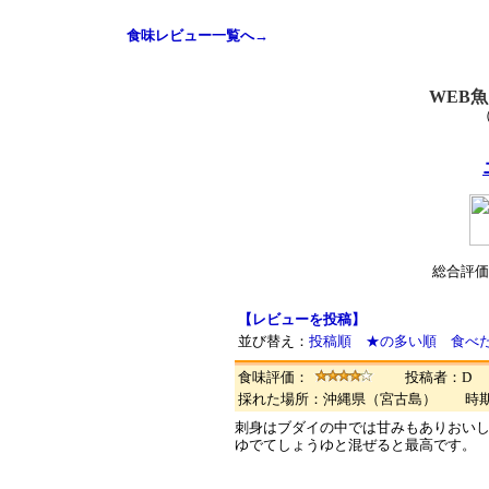
食味レビュー一覧へ→
WEB
総合評価
【レビューを投稿】
並び替え：
投稿順
★の多い順
食べ
食味評価：
投稿者：D
採れた場所：沖縄県（宮古島） 時期
刺身はブダイの中では甘みもありおい
ゆでてしょうゆと混ぜると最高です。