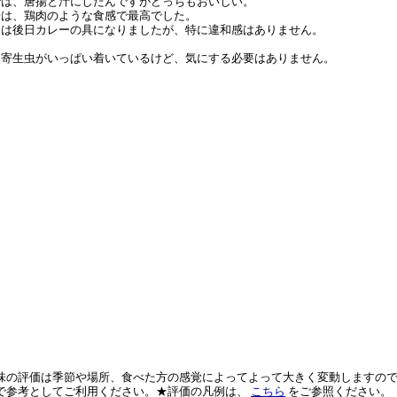
では、唐揚と汁にしたんですがどっちもおいしい。
揚は、鶏肉のような食感で最高でした。
肉は後日カレーの具になりましたが、特に違和感はありません。
に寄生虫がいっぱい着いているけど、気にする必要はありません。
味の評価は季節や場所、食べた方の感覚によってよって大きく変動しますの
で参考としてご利用ください。★評価の凡例は、
こちら
をご参照ください。