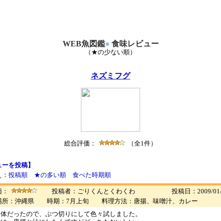
WEB魚図鑑
●
食味レビュー
（★の少ない順）
ネズミフグ
総合評価：
（全1件）
ューを投稿】
え：
投稿順
★の多い順
食べた時期順
価：
投稿者：ごりくんとくわくわ
投稿日：2009/01/
場所：沖縄県 時期：7月上旬 料理方法：唐揚、味噌汁、カレー
個体だったので、ぶつ切りにして色々試しました。