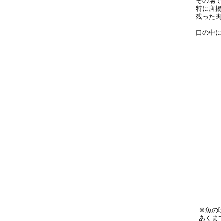
その場
特に唐
残った
口の中
※魚の
あくま