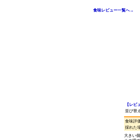
食味レビュー一覧へ→
【レビ
並び替
食味評
採れた
大きい