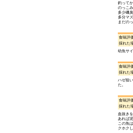
釣って
のっこ
多少磯
多分マ
まだの
食味評
採れた
幼魚サ
食味評
採れた
ハゼ狙い
た。
食味評
採れた
血抜き
あれば
この魚
クホク