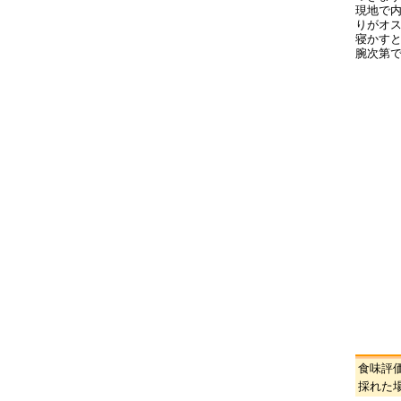
現地で
りがオ
寝かす
腕次第
食味評
採れた