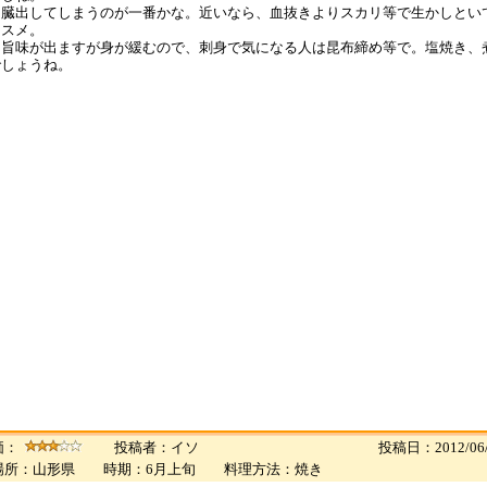
内臓出してしまうのが一番かな。近いなら、血抜きよりスカリ等で生かしとい
ススメ。
と旨味が出ますが身が緩むので、刺身で気になる人は昆布締め等で。塩焼き、
でしょうね。
価：
投稿者：イソ
投稿日：2012/06/
場所：山形県 時期：6月上旬 料理方法：焼き