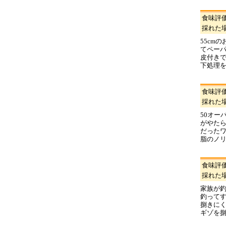
食味評
採れた
55cm
てペー
皮付き
下処理
食味評
採れた
50オー
がやた
だった
脂のノ
食味評
採れた
家族が釣
釣って
捌きにく
ギゾを