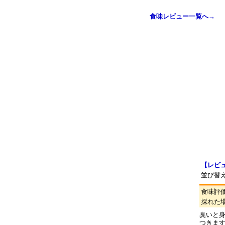
食味レビュー一覧へ→
【レビ
並び替
食味評
採れた
臭いと
つきま