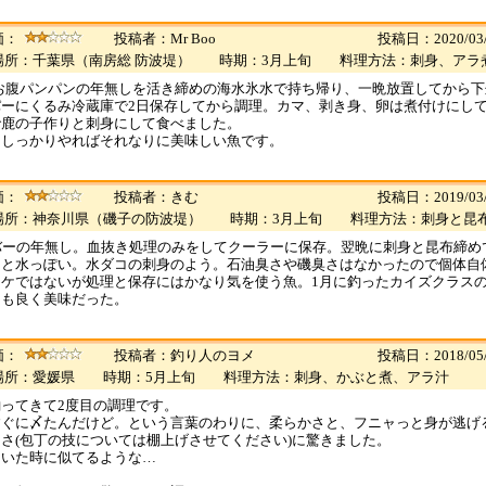
価：
投稿者：Mr Boo
投稿日：2020/03/
場所：千葉県（南房総 防波堤） 時期：3月上旬 料理方法：刺身、アラ
のお腹パンパンの年無しを活き締めの海水氷水で持ち帰り、一晩放置してから
パーにくるみ冷蔵庫で2日保存してから調理。カマ、剥き身、卵は煮付けにし
で鹿の子作りと刺身にして食べました。
をしっかりやればそれなりに美味しい魚です。
価：
投稿者：きむ
投稿日：2019/03/
場所：神奈川県（磯子の防波堤） 時期：3月上旬 料理方法：刺身と昆
バーの年無し。血抜き処理のみをしてクーラーに保存。翌晩に刺身と昆布締め
らと水っぽい。水ダコの刺身のよう。石油臭さや磯臭さはなかったので個体自
ワケではないが処理と保存にはかなり気を使う魚。1月に釣ったカイズクラス
リも良く美味だった。
価：
投稿者：釣り人のヨメ
投稿日：2018/05/
場所：愛媛県 時期：5月上旬 料理方法：刺身、かぶと煮、アラ汁
ってきて2度目の調理です。
すぐに〆たんだけど。という言葉のわりに、柔らかさと、フニャっと身が逃げ
さ(包丁の技については棚上げさせてください)に驚きました。
捌いた時に似てるような…