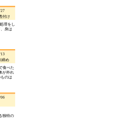
27
煮付け
下処理をし
て、身は
13
布締め
で食べた
体が外れ
のものは
06
る独特の