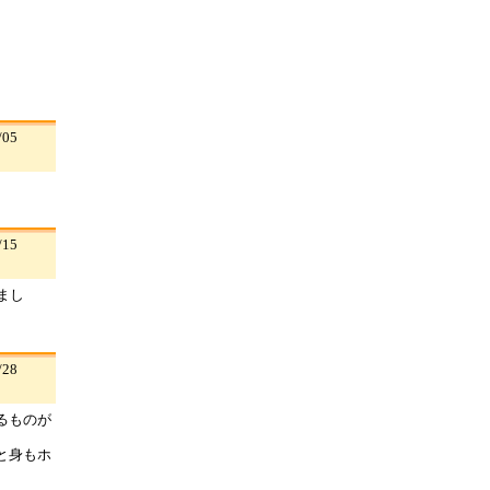
。
05
15
まし
28
るものが
と身もホ