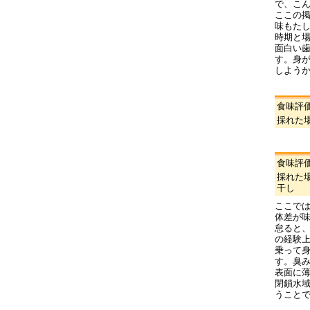
で、こ
ここの
味もた
時期と
面白い
す。身
しよう
食味評
採れた
食味評
採れた
干し
ここで
体差が
怠ると
の経験
乗って
す。臭
表面に
閉鎖水
うこと