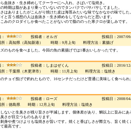
から血抜き・生き締めしてクーラーにへ入れ、さばいて塩焼き。
みの時期は脂があまり乗っていないのでタンパクでパサパサしてました。
臭さはありましたがこんがり焼けた皮は海苔みたいな味でなかなかの味でした
ズイと言う感想の人は血抜き・生き締めをしてなからだと思います。
っこみのクロダイしか食べたことがないので脂ののった寒クロが楽しみです。
価：
投稿者：オルガ
投稿日：2007/09/
場所：高知県（高知新港） 時期：9月上旬 料理方法：素揚げ
イズのものを食べました。今回の魚の素揚げでは1番おいしかったです。
価：
投稿者：しまはぜくん
投稿日：2016/12/
場所：千葉県（木更津市） 時期：11月上旬 料理方法：塩焼き
のチョイ投げで釣れたもので、16センチだったけど普通に美味しく食べられ
価：
投稿者：ローズ
投稿日：2008/04/
場所：徳島県 時期：12月上旬 料理方法：塩焼き
をしないと生臭さが残り旨さが半減します。個体差があり、鯛以上に旨みにあ
泥臭さが目立つものもあります。
は刺身や煮つけよりも塩焼きが旨いです。焼くと香ばしさが際立ち、旨く焼く
して最高です。