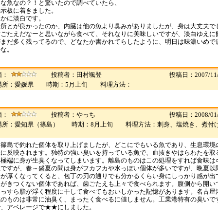
んな魚なの？！と驚いたので調べていたら、
掲示板に着きました。
しかに淡白です。
場所とが良かったのか、内臓は他の魚より臭みがありましたが、身は大丈夫で
歯ごたえだなーと思いながら食べて、それなりに美味しいですが、淡白ゆえに
がまだ多く残ってるので、どなたか書かれてらしたように、明日は味濃いめで
かな。
価：
投稿者：田村颯登
投稿日：2007/11/
場所：愛媛県 時期：5月上旬 料理方法：
価：
投稿者：やっち
投稿日：2008/01/
場所：愛知県（篠島） 時期：8月上旬 料理方法：刺身、塩焼き、煮付
は篠島で釣れた個体を取り上げましたが、どこにでもいる魚であり、生息環境
味に反映されます。独特の強い臭いを持っている魚で、血抜きやはらわたを取
、極端に身が生臭くなってしまいます。離島のものはこの処理をすれば食味は
上ですが、春～盛夏の間は身がフカフカや水っぽい個体が多いですが、晩夏以
身が厚くなってくると、包丁の刃の通りでも分かるくらい身にしっかり感が出
みがきつくない個体であれば、歯ごたえも上々で食べられます。腹側から開い
薄っすら脂が浮く程度に干して食べてもおいしかった記憶があります。名古屋
域のものは非常に油臭く、まったく食べるに値しません。工業港特有の臭いで
で、アベレージで★★にしました。