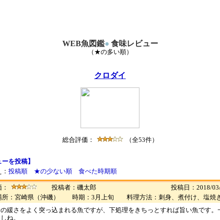
WEB魚図鑑
●
食味レビュー
（★の多い順）
クロダイ
総合評価：
（全53件）
ューを投稿】
え：
投稿順
★の少ない順
食べた時期順
価：
投稿者：磯太郎
投稿日：2018/03/
場所：宮崎県（沖磯） 時期：3月上旬 料理方法：刺身、煮付け、塩焼
身の緩さをよく突っ込まれる魚ですが、下処理をきちっとすれば旨い魚です。
すしね。