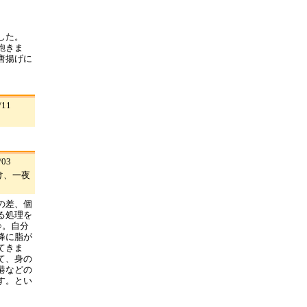
した。
飽きま
唐揚げに
11
03
け、一夜
の差、個
る処理を
○。自分
降に脂が
てきま
て、身の
港などの
す。とい