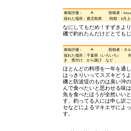
食味評価：
投稿者：haya
採れた場所：鹿児島県 時期：4月
なにしてもだめ！すずきよ
磯で釣れたんだけどとても
食味評価：
投稿者：ネ
採れた場所：千葉県（いろいろ） 時
き 煮付け から揚げ など
ほとんどの料理を一年を通
はっきりいってスズキどう
磯と防波堤のものは臭い沖
んで食べたいと思わせる味
魚を食べたほうが全然いい
す。釣ってる人には申し訳
セなどによるマキエサによ
す。