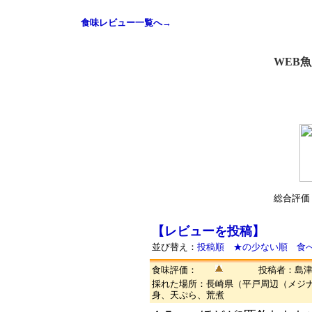
食味レビュー一覧へ→
WEB
総合評価
【レビューを投稿】
並び替え：
投稿順
★の少ない順
食
食味評価：
投稿者：島
採れた場所：長崎県（平戸周辺（メジ
身、天ぷら、荒煮