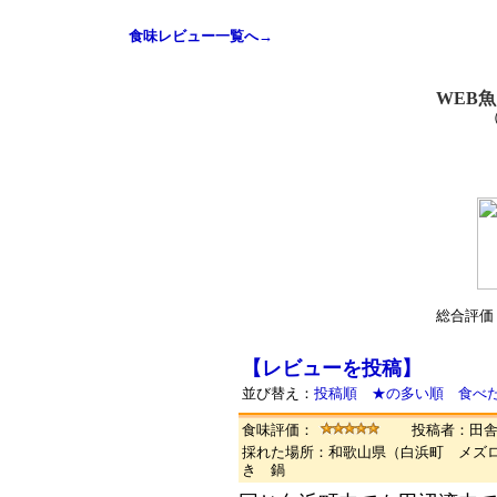
食味レビュー一覧へ→
WEB
総合評価
【レビューを投稿】
並び替え：
投稿順
★の多い順
食べ
食味評価：
投稿者：田
採れた場所：和歌山県（白浜町 メズ
き 鍋