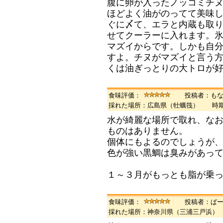
腹に卵が入ったノッコミチヌ
ほどよく油がのってて美味
ぐに〆て、エラと内蔵も取
せてクーラーに入れます。
マズイからです。しかも自
すよ。チヌがマズイと言う
くは油ぎっとりの大トロが
食味評価：
投稿者：も
採れた場所：広島県（牡蠣筏） 時
水が綺麗な場所で取れ、な
ものはありません。
個体にもよるのでしょうが
色が強い黒鯛は臭みがあっ
１～３月がもっとも脂が乗
食味評価：
投稿者：ぱ
採れた場所：神奈川県（三浦三戸浜