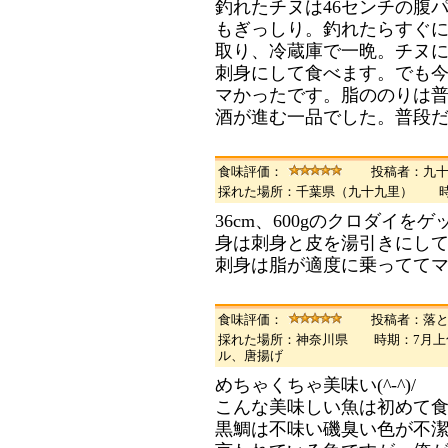
釣れたチヌは46センチの腹
もぎっしり。釣れたらすぐ
取り、冷蔵庫で一晩。チヌ
刺身にして食べます。でも
マかったです。脂ののりは
酒が進む一品でした。普段
食味評価：
投稿者：九
採れた場所：千葉県（九十九里） 
36cm、600gのクロダイをゲ
身は刺身と皮を湯引きにし
刺身は脂が適度に乗ってて
食味評価：
投稿者：落
採れた場所：神奈川県 時期：7月上
ル、唐揚げ
めちゃくちゃ美味い(^-^)/
こんな美味しい魚は初めて
黒鯛は不味い磯臭い色が不