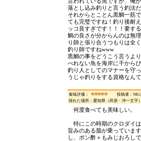
言われている魚ですが、俺
落とし込み釣りと言う釣法
それからとことん黒鯛一筋
ても完璧ですね！釣り後耐
ッコ良すぎです！！！要す
鯛の良さが分からんのは無
り師と張り合うつもりは全
釣り師ですねwww
黒鯛の事をどうこう言うよ
べれない魚を海岸に干から
釣り人としてのマナーを守
うじゃ釣りをする資格なん
食味評価：
投稿者：NK1
採れた場所：愛知県（田原・沖一文字
何度食べても美味しい。
特にこの時期のクロダイは
旨みのある脂が乗っていま
し、ポン酢＋もみじおろし