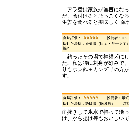
アラ煮は家族が無言になっ
だ、煮付けると脂っこくな
生姜を食べると美味しく頂
食味評価：
投稿者：NK1
採れた場所：愛知県（田原・沖一文字
焼き
釣ったその場で神経〆にし
た。私は特に刺身が好みで
りもポン酢＋カンズリの方
す。
食味評価：
投稿者：最
採れた場所：静岡県（防波堤） 時
血抜きして氷水で持って帰
け、から揚げ等もおいしい