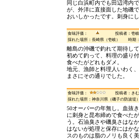
同じ白浜町内でも田辺湾内
が、外洋に直接面した地磯
おいしかったです。刺身に
食味評価：
投稿者：壱
採れた場所：長崎県（壱岐） 時期
離島の沖磯で釣れて期待し
初めて釣って、料理の盛り
食べたがどれもダメ。
地元、漁師と料理人いわく
まさにその通りでした。
食味評価：
投稿者：き
採れた場所：神奈川県（磯子の防波堤
50オーバーの年無し。血抜
に刺身と昆布締めで食べた
う。石油臭さや磯臭さはな
はないが処理と保存にはかな
スのものは脂のノリも良く