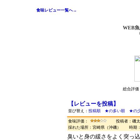
食味レビュー一覧へ→
WEB
総合評価
【レビューを投稿】
並び替え：
投稿順
★の多い順
★の
食味評価：
投稿者：磯
採れた場所：宮崎県（沖磯） 時期
臭いと身の緩さをよく突っ