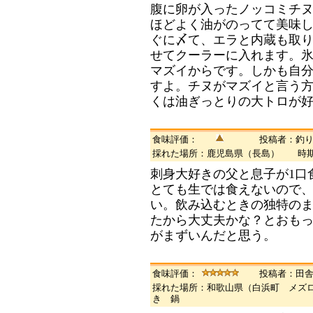
腹に卵が入ったノッコミチヌ
ほどよく油がのってて美味
ぐに〆て、エラと内蔵も取
せてクーラーに入れます。
マズイからです。しかも自
すよ。チヌがマズイと言う
くは油ぎっとりの大トロが
食味評価：
投稿者：釣り
採れた場所：鹿児島県（長島） 時期
刺身大好きの父と息子が1口
とても生では食えないので
い。飲み込むときの独特の
たから大丈夫かな？とおも
がまずいんだと思う。
食味評価：
投稿者：田
採れた場所：和歌山県（白浜町 メズ
き 鍋