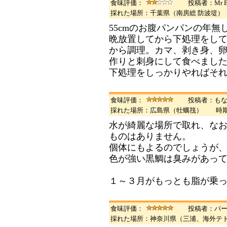
食味評価：
投稿者：Mr B
採れた場所：千葉県（南房総 防波堤
55cmのお腹パンパンの年
晩放置してから下処理をして
から調理。カマ、剥き身、
作りと刺身にして食べまし
下処理をしっかりやればそ
食味評価：
投稿者：も
採れた場所：広島県（牡蠣筏） 時
水が綺麗な場所で取れ、な
ものはありません。
個体にもよるのでしょうが
色が強い黒鯛は臭みがあっ
１～３月がもっとも脂が乗
食味評価：
投稿者：パ
採れた場所：神奈川県（三浦、海外