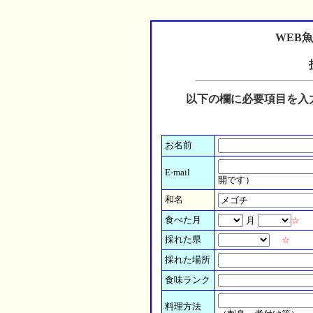
WEB
以下の欄に必要項目を入
お名前
E-mail
開です）
和名
食べた月
月
☆
採れた県
☆
採れた場所
食味ランク
料理方法