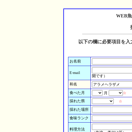
WEB
以下の欄に必要項目を入
お名前
E-mail
開です）
和名
食べた月
月
☆
採れた県
☆
採れた場所
食味ランク
料理方法