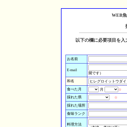
WEB
以下の欄に必要項目を入
お名前
E-mail
開です）
和名
食べた月
月
☆
採れた県
☆
採れた場所
食味ランク
料理方法