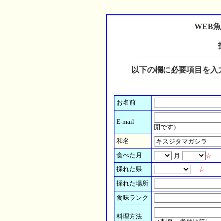
WEB
以下の欄に必要項目を入
お名前
E-mail
開です）
和名
食べた月
月
☆
採れた県
☆
採れた場所
食味ランク
料理方法