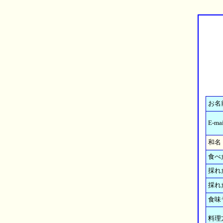
お名
E-mai
和名
食べ
採れ
採れ
食味
料理