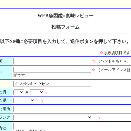
WEB魚図鑑
●
食味レビュー
投稿フォーム
以下の欄に必要項目を入力して、送信ボタンを押して下さい。
☆
は必須項目です
前
☆
（ハンドルもＯＫ）
☆
（メールアドレスは
l
開です）
た月
月
☆
た県
☆
た場所
ランク
☆
方法