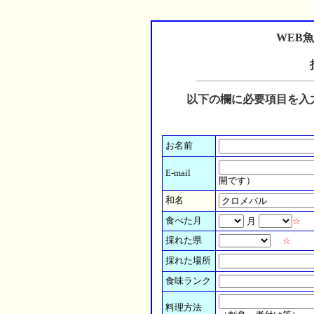
WEB
以下の欄に必要項目を入
お名前
E-mail
開です）
和名
食べた月
月
☆
採れた県
☆
採れた場所
食味ランク
料理方法