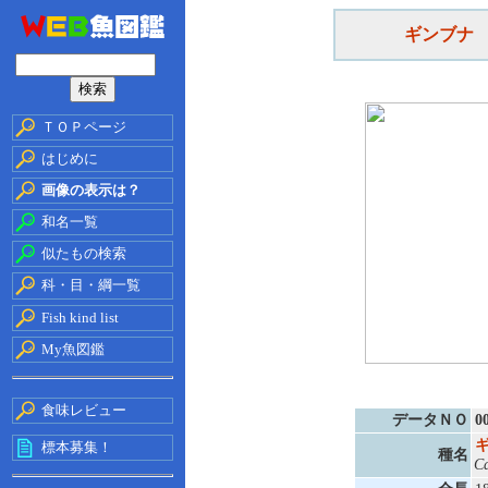
ギンブナ
ＴＯＰページ
はじめに
画像の表示は？
和名一覧
似たもの検索
科・目・綱一覧
Fish kind list
My魚図鑑
食味レビュー
データＮＯ
0
標本募集！
種名
Ca