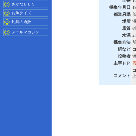
全長
1
さかなＢＢＳ
採集年月日
1
お魚クイズ
都道府県
場所
釣具の通販
底質
メールマガジン
水深
2
採集方法
餌など
投稿者
主宰ＨＰ
コメント
上