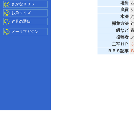
場所
さかなＢＢＳ
底質
お魚クイズ
水深
約
釣具の通販
採集方法
餌など
メールマガジン
投稿者
主宰ＨＰ
◇
ＢＢＳ記事