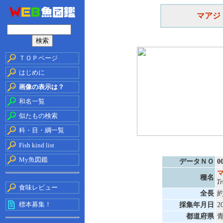
マアジ
ＴＯＰページ
はじめに
画像の表示は？
和名一覧
似たもの検索
科・目・綱一覧
Fish kind list
My魚図鑑
データＮＯ
0
種名
Tr
食味レビュー
全長
約
標本募集！
採集年月日
2
都道府県