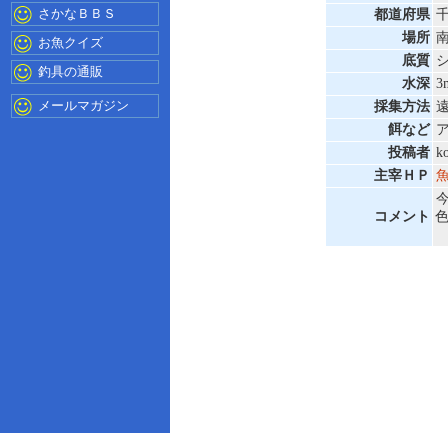
さかなＢＢＳ
都道府県
場所
お魚クイズ
底質
釣具の通販
水深
3
メールマガジン
採集方法
餌など
投稿者
k
主宰ＨＰ
コメント