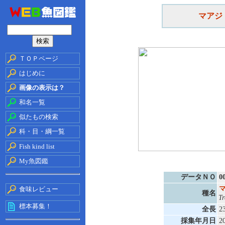
マアジ
ＴＯＰページ
はじめに
画像の表示は？
和名一覧
似たもの検索
科・目・綱一覧
Fish kind list
My魚図鑑
データＮＯ
0
食味レビュー
種名
Tr
標本募集！
全長
2
採集年月日
2