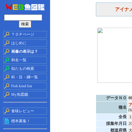
アイナ
ＴＯＰページ
はじめに
画像の表示は？
和名一覧
似たもの検索
科・目・綱一覧
Fish kind list
My魚図鑑
データＮＯ
0
種名
H
食味レビュー
全長
標本募集！
採集年月日
2
都道府県