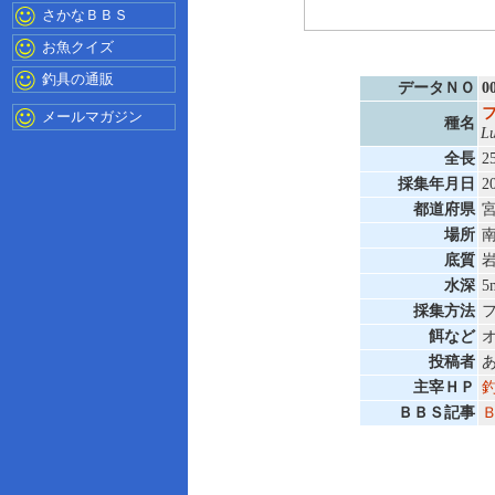
さかなＢＢＳ
お魚クイズ
釣具の通販
データＮＯ
0
メールマガジン
種名
Lu
全長
2
採集年月日
2
都道府県
場所
底質
水深
5
採集方法
餌など
投稿者
主宰ＨＰ
ＢＢＳ記事