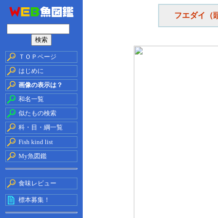
フエダイ（
ＴＯＰページ
はじめに
画像の表示は？
和名一覧
似たもの検索
科・目・綱一覧
Fish kind list
My魚図鑑
食味レビュー
標本募集！