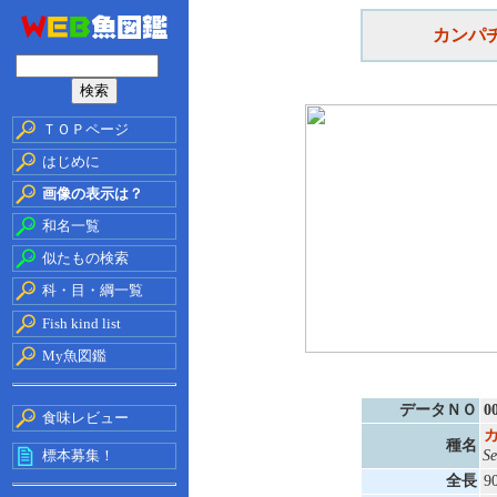
カンパ
ＴＯＰページ
はじめに
画像の表示は？
和名一覧
似たもの検索
科・目・綱一覧
Fish kind list
My魚図鑑
データＮＯ
0
食味レビュー
種名
標本募集！
Se
全長
9