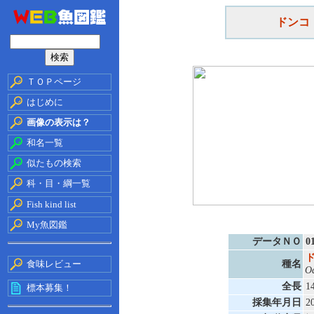
ドンコ
ＴＯＰページ
はじめに
画像の表示は？
和名一覧
似たもの検索
科・目・綱一覧
Fish kind list
My魚図鑑
データＮＯ
0
食味レビュー
種名
Od
全長
1
標本募集！
採集年月日
2