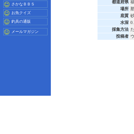
都道府県
さかなＢＢＳ
場所
お魚クイズ
底質
釣具の通販
水深
0
採集方法
メールマガジン
投稿者