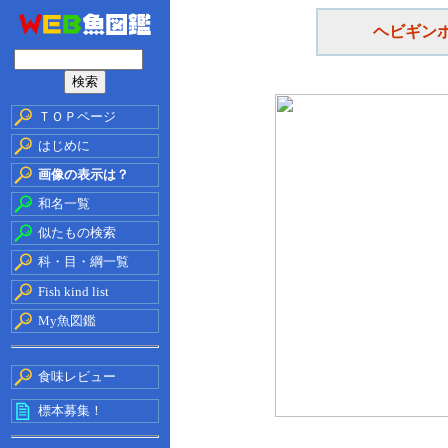
ヘビギン
ＴＯＰページ
はじめに
画像の表示は？
和名一覧
似たもの検索
科・目・綱一覧
Fish kind list
My魚図鑑
食味レビュー
標本募集！