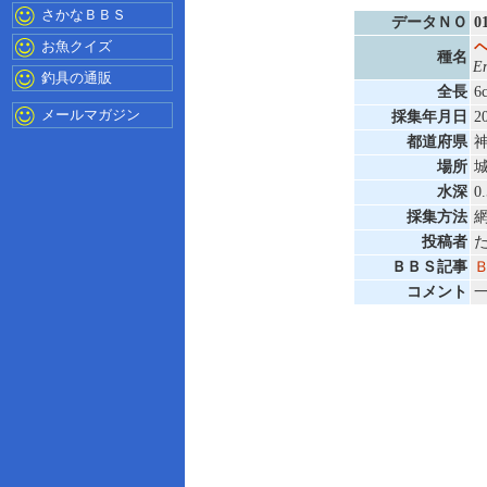
さかなＢＢＳ
データＮＯ
0
お魚クイズ
種名
En
釣具の通販
全長
6
メールマガジン
採集年月日
2
都道府県
場所
水深
0
採集方法
投稿者
ＢＢＳ記事
コメント