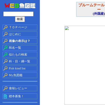
ブルームテール
ー
(外国産)
ＴＯＰページ
はじめに
画像の表示は？
和名一覧
似たもの検索
科・目・綱一覧
Fish kind list
My魚図鑑
食味レビュー
標本募集！