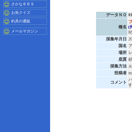
さかなＢＢＳ
お魚クイズ
データＮＯ
0
釣具の通販
種名
(
メールマガジン
My
採集年月日
2
国名
場所
底質
採集方法
投稿者
m
コメント