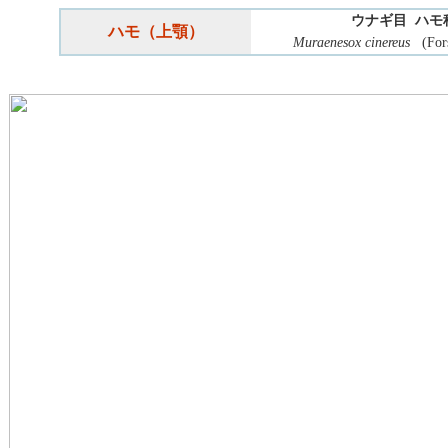
ウナギ目 ハモ
ハモ（上顎）
Muraenesox cinereus
(Fors