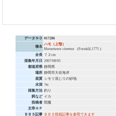
データＮＯ
017286
ハモ（上顎）
種名
Muraenesox cinereus
(Forsskål,1775 )
全長
７２cm
採集年月日
2007/08/05
都道府県
静岡県
場所
静岡市大谷海岸
底質
シモリ混じりの砂地
水深
?m
採集方法
釣り
餌など
イカ
投稿者
閻魔
主宰ＨＰ
ＢＢＳ記事
ＢＢＳ投稿記事を参照できます