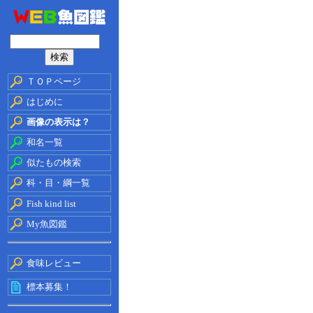
ＴＯＰページ
はじめに
画像の表示は？
和名一覧
似たもの検索
科・目・綱一覧
Fish kind list
My魚図鑑
食味レビュー
標本募集！