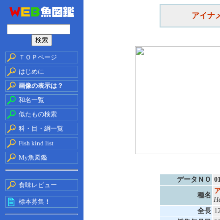
アイナ
ＴＯＰページ
はじめに
画像の表示は？
和名一覧
似たもの検索
科・目・綱一覧
Fish kind list
My魚図鑑
データＮＯ
0
食味レビュー
種名
H
標本募集！
全長
1