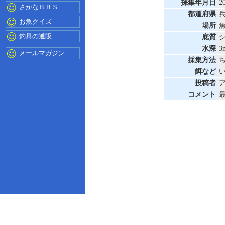
採集年月日
2
さかなＢＢＳ
都道府県
お魚クイズ
場所
釣具の通販
底質
水深
3
メールマガジン
採集方法
餌など
投稿者
コメント