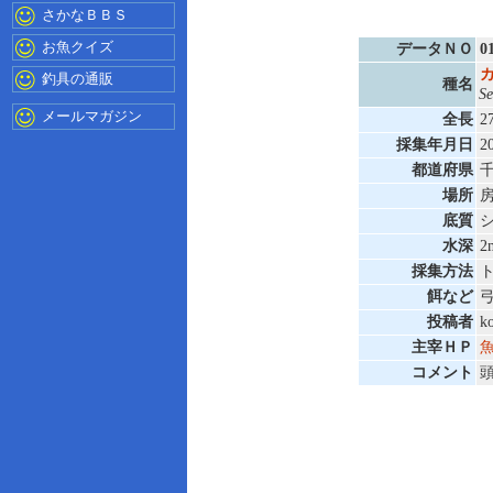
さかなＢＢＳ
お魚クイズ
データＮＯ
0
釣具の通販
種名
Se
メールマガジン
全長
2
採集年月日
2
都道府県
場所
底質
水深
2
採集方法
餌など
投稿者
k
主宰ＨＰ
コメント