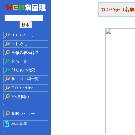
カンパチ（若魚
ＴＯＰページ
はじめに
画像の表示は？
和名一覧
似たもの検索
科・目・綱一覧
Fish kind list
My魚図鑑
食味レビュー
標本募集！