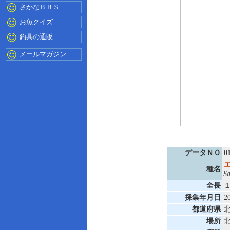
さかなＢＢＳ
お魚クイズ
釣具の通販
メールマガジン
データＮＯ
0
種名
Sa
全長
１
採集年月日
2
都道府県
場所