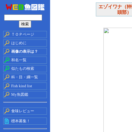
エゾイワナ（狆
頭部）
ＴＯＰページ
はじめに
画像の表示は？
和名一覧
似たもの検索
科・目・綱一覧
Fish kind list
My魚図鑑
食味レビュー
標本募集！