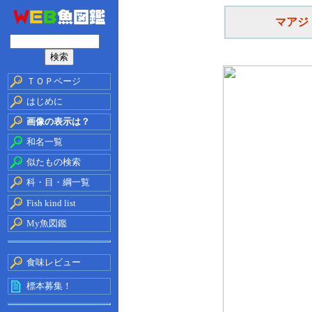
マアジ
ＴＯＰページ
はじめに
画像の表示は？
和名一覧
似たもの検索
科・目・綱一覧
Fish kind list
My魚図鑑
食味レビュー
標本募集！