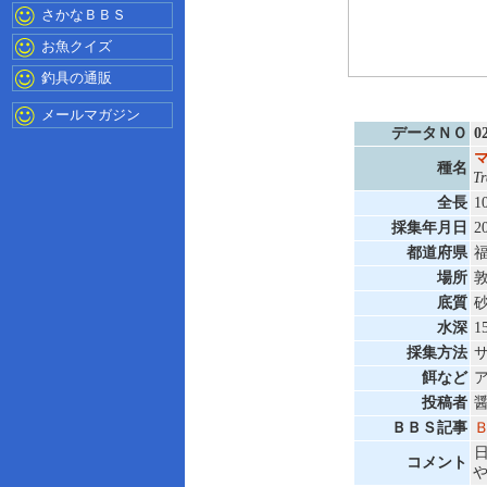
さかなＢＢＳ
お魚クイズ
釣具の通販
メールマガジン
データＮＯ
0
種名
Tr
全長
1
採集年月日
2
都道府県
場所
底質
水深
1
採集方法
サ
餌など
投稿者
醤
ＢＢＳ記事
コメント