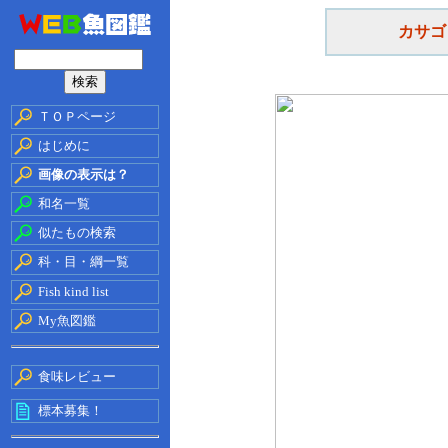
カサゴ
ＴＯＰページ
はじめに
画像の表示は？
和名一覧
似たもの検索
科・目・綱一覧
Fish kind list
My魚図鑑
食味レビュー
標本募集！