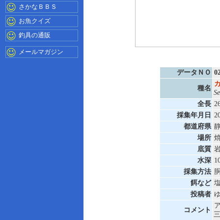
さかなＢＢＳ
お魚クイズ
釣具の通販
メールマガジン
データＮＯ
0
種名
Se
全長
2
採集年月日
2
都道府県
場所
底質
水深
1
採集方法
餌など
投稿者
コメント